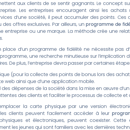
ttent aux clients de se sentir gagnants. Le concept s
treprise. Les entreprises encouragent ainsi les achats
rvices d’une société, il peut accumuler des points. Ces d
es offres exclusives. Par ailleurs, un
programme de fidé
ne entreprise ou une marque. La méthode crée une relat
s.
en place d’un programme de fidélité ne nécessite pas d’
programme, une recherche minutieuse sur l’implication d
s. De plus, l’entreprise devra passer par certaines étap
ique (pour la collecte des points de bonus lors des achats
ite web ainsi que d’une application mobile.
el des dépenses de la société dans la mise en œuvre d’un 
entes des clients et faciliter le processus de collecte et
t remplacer la carte physique par une version électro
, les clients peuvent facilement accéder à leur
progra
physiques et électroniques, peuvent coexister. Cette 
ent les jeunes qui sont familiers avec les dernières techn