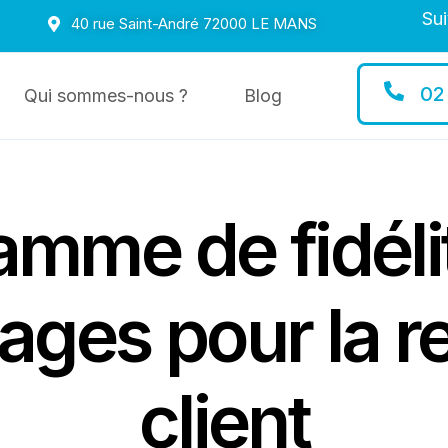
Sui
40 rue Saint-André 72000 LE MANS
02
Qui sommes-nous ?
Blog
mme de fidélit
ages pour la re
client