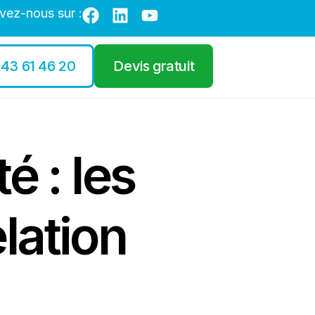
vez-nous sur :
 43 61 46 20
Devis gratuit
é : les
lation