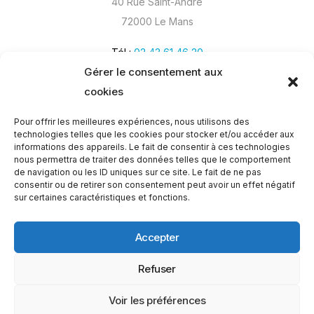
40 Rue Saint-André
72000 Le Mans
Tél :
02 43 61 46 20
Gérer le consentement aux
cookies
Pour offrir les meilleures expériences, nous utilisons des
technologies telles que les cookies pour stocker et/ou accéder aux
informations des appareils. Le fait de consentir à ces technologies
nous permettra de traiter des données telles que le comportement
de navigation ou les ID uniques sur ce site. Le fait de ne pas
consentir ou de retirer son consentement peut avoir un effet négatif
sur certaines caractéristiques et fonctions.
Accepter
Refuser
Appelez-nous
02 43
Devis gratuit
gratuitement au
Voir les préférences
Copyright © 2026
Réalisation
61 46