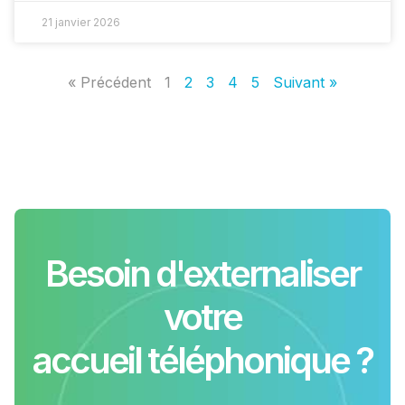
21 janvier 2026
« Précédent
1
2
3
4
5
Suivant »
Besoin d'externaliser
votre
accueil téléphonique ?