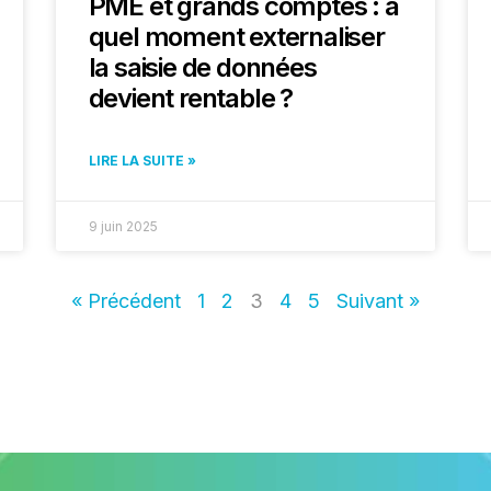
PME et grands comptes : à
quel moment externaliser
la saisie de données
devient rentable ?
LIRE LA SUITE »
9 juin 2025
« Précédent
1
2
3
4
5
Suivant »