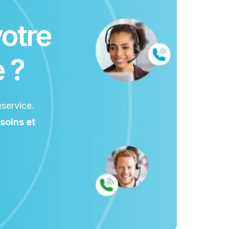
votre
 ?
éservice.
soins et