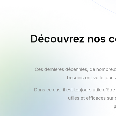
Découvrez nos co
Ces dernières décennies, de nombreux 
besoins ont vu le jour.
Dans ce cas, il est toujours utile d’ê
utiles et efficaces su
p