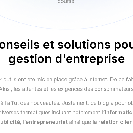
course.
nseils et solutions pou
gestion d'entreprise
outils ont été mis en place grâce à internet. De ce f
 Ainsi, les attentes et les exigences des consommateurs
tre à l’affût des nouveautés. Justement, ce blog a pour
r diverses thématiques incluant notamment
l’informati
ublicité
,
l’entrepreneuriat
ainsi que
la relation clien