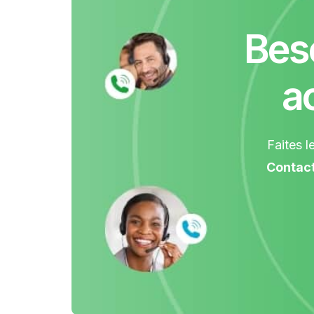
Beso
a
Faites l
Contact