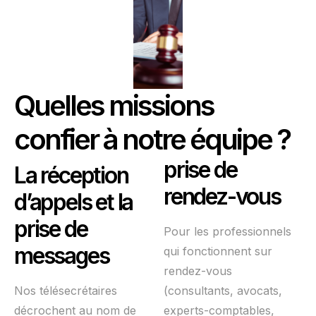
Quelles missions
confier à notre équipe ?
prise de
La réception
rendez-vous
d’appels et la
prise de
Pour les professionnels
messages
qui fonctionnent sur
rendez-vous
Nos télésecrétaires
(consultants, avocats,
décrochent au nom de
experts-comptables,