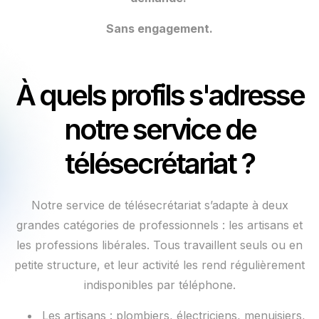
Sans engagement.
À quels profils s'adresse
notre service de
télésecrétariat ?
Notre service de télésecrétariat s’adapte à deux
grandes catégories de professionnels : les artisans et
les professions libérales. Tous travaillent seuls ou en
petite structure, et leur activité les rend régulièrement
indisponibles par téléphone.
Les artisans
: plombiers, électriciens, menuisiers,