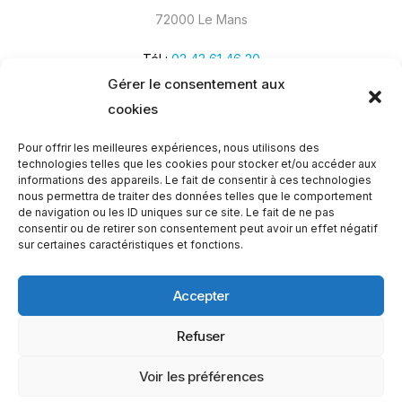
72000 Le Mans
Tél :
02 43 61 46 20
Gérer le consentement aux
cookies
Pour offrir les meilleures expériences, nous utilisons des
technologies telles que les cookies pour stocker et/ou accéder aux
informations des appareils. Le fait de consentir à ces technologies
nous permettra de traiter des données telles que le comportement
de navigation ou les ID uniques sur ce site. Le fait de ne pas
consentir ou de retirer son consentement peut avoir un effet négatif
sur certaines caractéristiques et fonctions.
Accepter
Refuser
Appelez-nous
02 43
Devis gratuit
gratuitement au
Voir les préférences
Copyright © 2026
Réalisation
61 46
Médiphone, tous droits
Kernel.