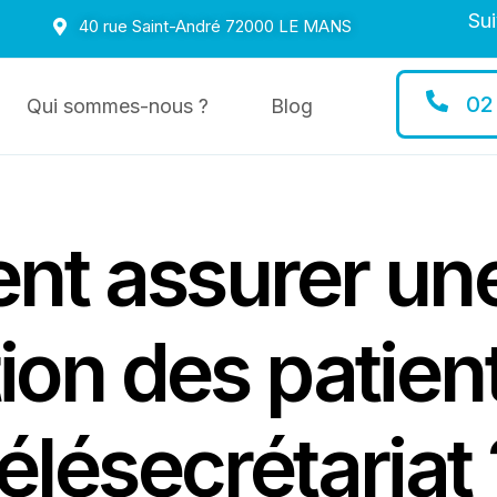
Sui
40 rue Saint-André 72000 LE MANS
02
Qui sommes-nous ?
Blog
t assurer un
ion des patien
télésecrétariat 