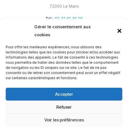
72000 Le Mans
Tél :
02 43 61 46 20
Gérer le consentement aux
cookies
Pour offrir les meilleures expériences, nous utilisons des
technologies telles que les cookies pour stocker et/ou accéder aux
informations des appareils. Le fait de consentir à ces technologies
nous permettra de traiter des données telles que le comportement
de navigation ou les ID uniques sur ce site. Le fait de ne pas
consentir ou de retirer son consentement peut avoir un effet négatif
sur certaines caractéristiques et fonctions.
Accepter
Refuser
Appelez-nous
02 43
Devis gratuit
gratuitement au
Voir les préférences
Copyright © 2026
Réalisation
61 46
Médiphone, tous droits
Kernel.