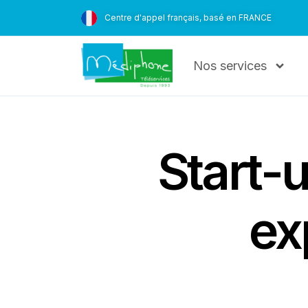
Centre d'appel français, basé en FRANCE
Nos services
Start-u
ex