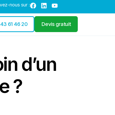
vez-nous sur :
 43 61 46 20
Devis gratuit
oin d’un
e ?